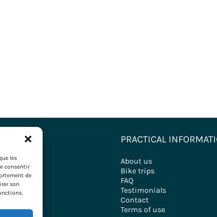
ONS
PRACTICAL INFORMAT
que les
nations
About us
de consentir
ironde
Bike trips
portement de
FAQ
irer son
ry
Testimonials
onctions.
Contact
Terms of use