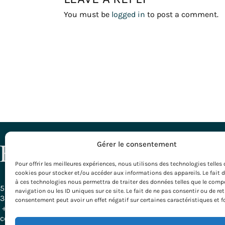
You must be
logged in
to post a comment.
DESTINATI
Gérer le consentement
Pour offrir les meilleures expériences, nous utilisons des technologies telles 
All our Desti
cookies pour stocker et/ou accéder aux informations des appareils. Le fait 
Bordeaux – G
à ces technologies nous permettra de traiter des données telles que le com
Burgundy
58, Rue Ferrère
navigation ou les ID uniques sur ce site. Le fait de ne pas consentir ou de ret
Basque Count
33000 Bordeaux - France
consentement peut avoir un effet négatif sur certaines caractéristiques et f
Provence
+ 33 (0)5 56 79 25 05
Rhône-Alpes
contact@evazio.com