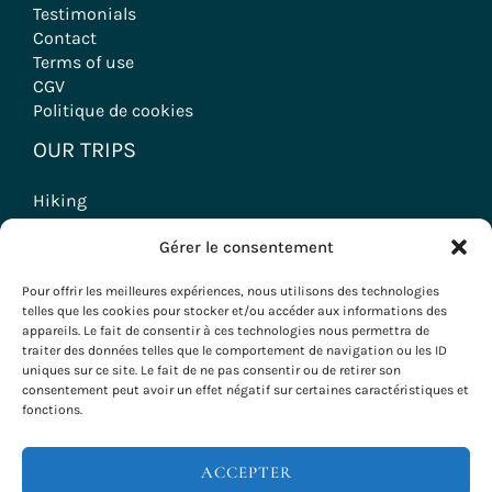
Testimonials
Contact
Terms of use
CGV
Politique de cookies
OUR TRIPS
Hiking
Wine tourism stays
Gérer le consentement
Seminars & Incentives
Group Stays
Pour offrir les meilleures expériences, nous utilisons des technologies
Voyages à vélo
telles que les cookies pour stocker et/ou accéder aux informations des
appareils. Le fait de consentir à ces technologies nous permettra de
traiter des données telles que le comportement de navigation ou les ID
uniques sur ce site. Le fait de ne pas consentir ou de retirer son
consentement peut avoir un effet négatif sur certaines caractéristiques et
Copyright © 2026 Evazio
fonctions.
ACCEPTER