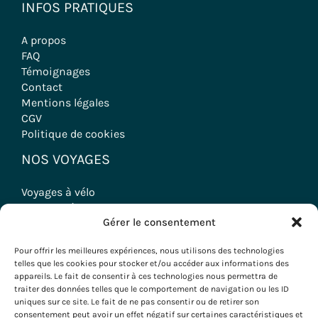
INFOS PRATIQUES
A propos
FAQ
Témoignages
Contact
Mentions légales
CGV
Politique de cookies
NOS VOYAGES
Voyages à vélo
Randonnées
Gérer le consentement
Séjours Oenologiques
Séminaires & Incentives
Pour offrir les meilleures expériences, nous utilisons des technologies
Séjours Groupes
telles que les cookies pour stocker et/ou accéder aux informations des
appareils. Le fait de consentir à ces technologies nous permettra de
traiter des données telles que le comportement de navigation ou les ID
uniques sur ce site. Le fait de ne pas consentir ou de retirer son
consentement peut avoir un effet négatif sur certaines caractéristiques et