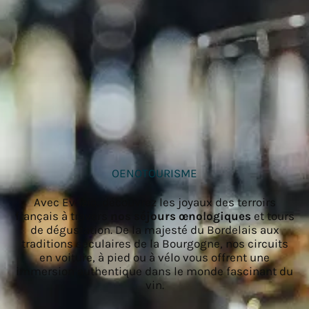
OENOTOURISME
Avec Evazio, découvrez les joyaux des terroirs
français à travers
nos séjours œnologiques
et tours
de dégustation. De la majesté du Bordelais aux
traditions séculaires de la Bourgogne, nos circuits
en voiture, à pied ou à vélo vous offrent une
immersion authentique dans le monde fascinant du
vin.