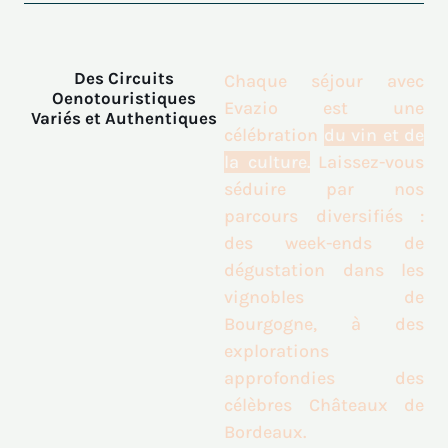
Des Circuits
Chaque séjour avec
Oenotouristiques
Evazio est une
Variés et Authentiques
célébration
du vin et de
la culture.
Laissez-vous
séduire par nos
parcours diversifiés :
des week-ends de
dégustation dans les
vignobles de
Bourgogne, à des
explorations
approfondies des
célèbres Châteaux de
Bordeaux.