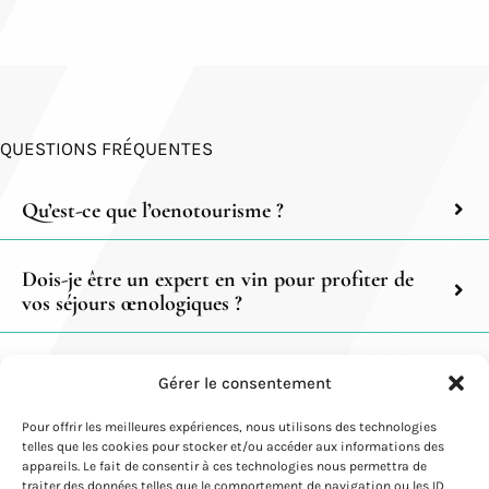
QUESTIONS FRÉQUENTES
Qu’est-ce que l’oenotourisme ?
Dois-je être un expert en vin pour profiter de
vos séjours œnologiques ?
Quels types d’hébergement proposez-vous lors
Gérer le consentement
des séjours œnologiques ?
Pour offrir les meilleures expériences, nous utilisons des technologies
telles que les cookies pour stocker et/ou accéder aux informations des
Les séjours œnologiques incluent-ils des visites
appareils. Le fait de consentir à ces technologies nous permettra de
traiter des données telles que le comportement de navigation ou les ID