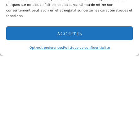
guidées des vignobles ?
uniques sur ce site. Le fait de ne pas consentir ou de retirer son
consentement peut avoir un effet négatif sur certaines caractéristiques et
fonctions.
Puis-je acheter du vin directement chez les
producteurs pendant le séjour ?
ACCEPTER
Quelle est la meilleure période pour un séjour
Opt-out preferences
Politique de confidentialité
œnologique ?
Comment réserver un séjour œnologique avec
Evazio ?
ILS ONT VOYAGÉ AVEC NOUS