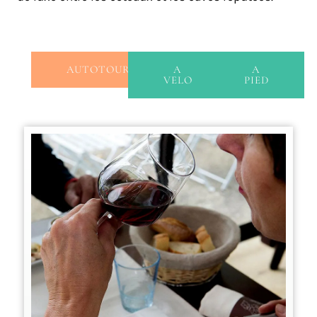
AUTOTOUR
A
A
VELO
PIED