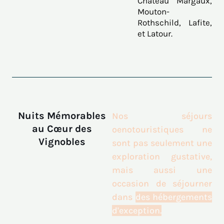
Château Margaux,
Mouton-
Rothschild, Lafite,
et Latour.
Nuits Mémorables
Nos séjours
au Cœur des
oenotouristiques ne
Vignobles
sont pas seulement une
exploration gustative,
mais aussi une
occasion de séjourner
dans
des hébergements
d'exception.