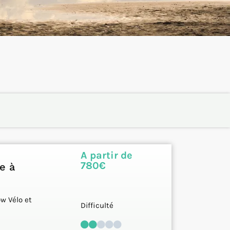
A partir de
780€
e à
w Vélo et
Difficulté