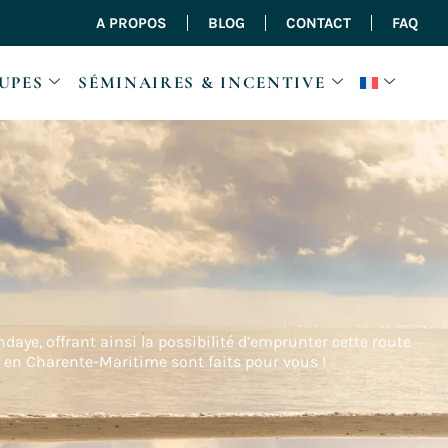
A PROPOS
BLOG
CONTACT
FAQ
UPES
SÉMINAIRES & INCENTIVE
daye, offrant ainsi la possibilité d’emprunter cette route
ts en Charente-Maritime sont faits pour vous !