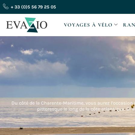
Aller
+ 33 (0)5 56 79 25 05
au
contenu
VOYAGES À VÉLO
RAN
Du côté de la Charente-Maritime, vous aurez l’occasion de
pittoresque le long de la côte atlantique. Si