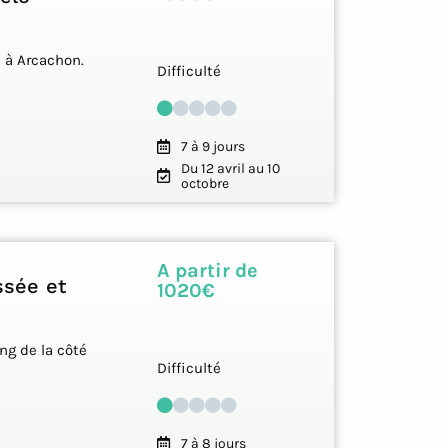
 à Arcachon.
Difficulté
7 à 9 jours
Du 12 avril au 10
octobre
A partir de
ssée et
1020€
ng de la côté
Difficulté
7 à 8 jours