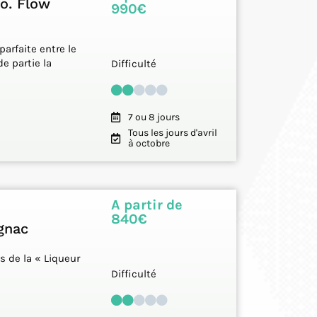
lo. Flow
990€
parfaite entre le
de partie la
Difficulté
7 ou 8 jours
Tous les jours d'avril
à octobre
A partir de
840€
gnac
s de la « Liqueur
Difficulté