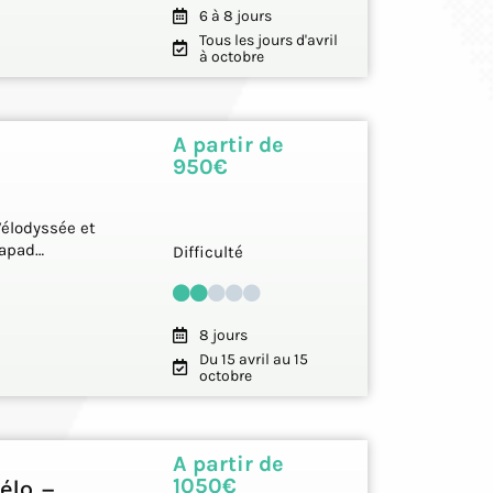
6 à 8 jours
Tous les jours d'avril
à octobre
A partir de
950€
Vélodyssée et
scapad…
Difficulté
8 jours
Du 15 avril au 15
octobre
A partir de
1050€
élo –