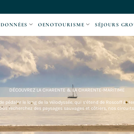
DONNÉES
OENOTOURISME
SÉJOURS GRO
DÉCOUVREZ LA CHARENTE & LA CHARENTE-MARITIME
 pédaler le long de la Vélodyssée, qui s’étend de Roscoff à Hen
 vous recherchez des paysages sauvages et côtiers, nos circui