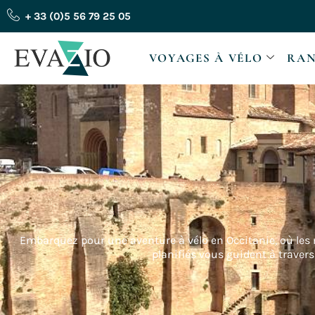
Aller
+ 33 (0)5 56 79 25 05
au
contenu
VOYAGES À VÉLO
RAN
Embarquez pour une aventure à vélo en Occitanie, où les 
planifiés vous guident à travers