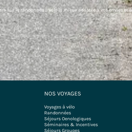
lera sur la randonnée à vélo la mieux adaptée à vos envies et à
NOS VOYAGES
Voyages à vélo
Randonnées
Séjours Oenologiques
Séminaires & Incentives
Séjours Groupes