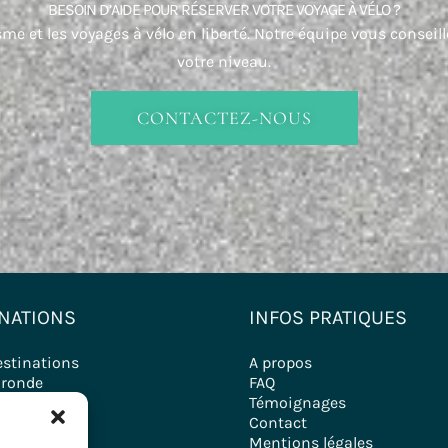
BESOIN D’AIDE POUR RÉSERVER VOTRE VOYAGE À VÉLO ?
me et les voyages à vélo en liberté. Notre équipe vous conseil
votre niveau.
CONTACTEZ-NOUS
NATIONS
INFOS PRATIQUES
estinations
A propos
ironde
FAQ
Témoignages
Contact
Mentions légales