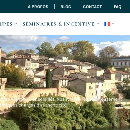
A PROPOS
BLOG
CONTACT
FAQ
UPES
SÉMINAIRES & INCENTIVE
 les vignobles ensoleillés. Nos itinéraires soigneusement
storiques chargés d’authenticité.