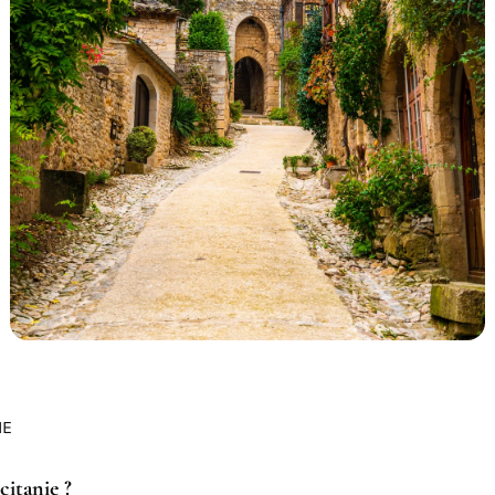
IE
citanie ?