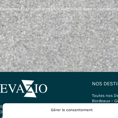
Contactez Evazio, votre agence spécialisée dans le cyclotouris
NOS DESTI
Toutes nos D
Bordeaux – G
Bourgogne
58, Rue Ferrère
Gérer le consentement
Pays Basque
33000 Bordeaux - France
Provence
+ 33 (0)5 56 79 25 05