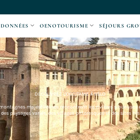
DONNÉES
OENOTOURISME
SÉJOURS GRO
DÉCOUVREZ L'OCCITANIE À VÉLO
montagnes majestueuses rencontrent les rivières sinueuses et
 des paysages variés, des villages pittoresques et des sites hi