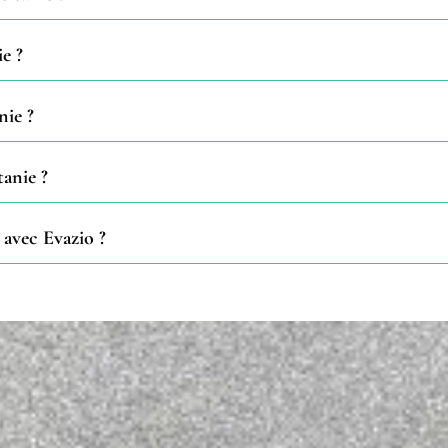
e ?
nie ?
tanie ?
avec Evazio ?