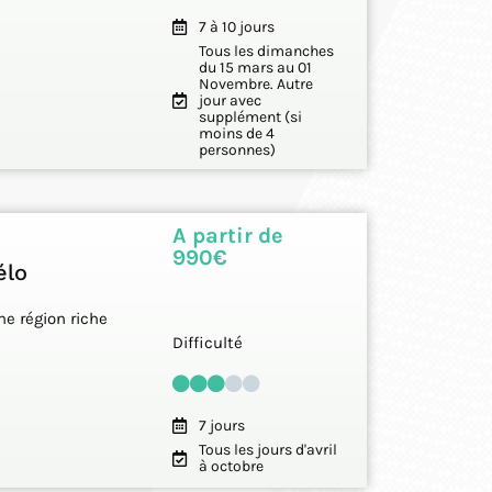
7 à 10 jours
Tous les dimanches
du 15 mars au 01
Novembre. Autre
jour avec
supplément (si
moins de 4
personnes)
A partir de
990€
élo
ne région riche
Difficulté
7 jours
Tous les jours d'avril
à octobre