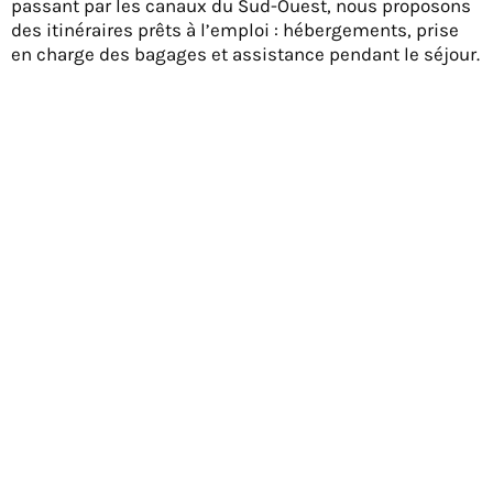
passant par les canaux du Sud-Ouest, nous proposons
des itinéraires prêts à l’emploi : hébergements, prise
en charge des bagages et assistance pendant le séjour.
LA VÉLODYSSÉE
Une véloroute mythique entre dunes, forêts de
pins et ports typiques de l’Atlantique.
Voir les séjours