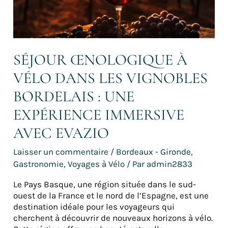
bordelais
:
une
expérience
immersive
SÉJOUR ŒNOLOGIQUE À
avec
VÉLO DANS LES VIGNOBLES
Evazio
BORDELAIS : UNE
EXPÉRIENCE IMMERSIVE
AVEC EVAZIO
Laisser un commentaire
/
Bordeaux - Gironde
,
Gastronomie
,
Voyages à Vélo
/ Par
admin2833
Le Pays Basque, une région située dans le sud-
ouest de la France et le nord de l’Espagne, est une
destination idéale pour les voyageurs qui
cherchent à découvrir de nouveaux horizons à vélo.