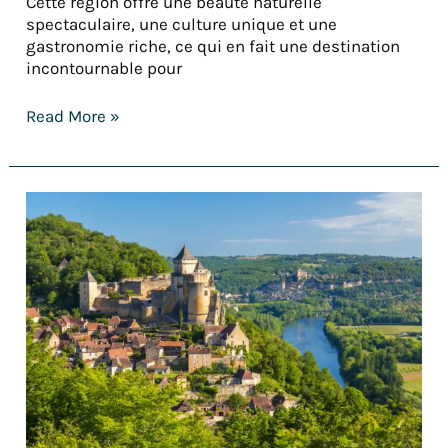
Cette région offre une beauté naturelle
spectaculaire, une culture unique et une
gastronomie riche, ce qui en fait une destination
incontournable pour
Read More »
Découvrez
le
TOP
10
des
meilleures
randonnées
dans
le
Sud-
Ouest !