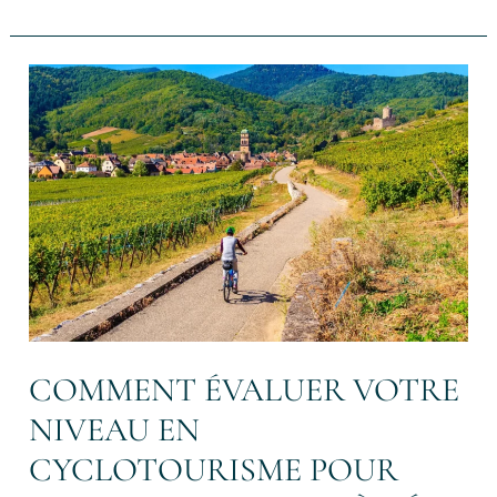
Comment
évaluer
votre
niveau
en
cyclotourisme
pour
choisir
le
voyage
à
vélo
adapté
COMMENT ÉVALUER VOTRE
à
vos
NIVEAU EN
capacités
CYCLOTOURISME POUR
?