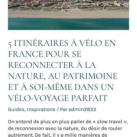
pour
se
reconnecter
à
la
nature,
5 ITINÉRAIRES À VÉLO EN
au
FRANCE POUR SE
patrimoine
et
RECONNECTER À LA
à
soi-
NATURE, AU PATRIMOINE
même
ET À SOI-MÊME DANS UN
dans
un
VÉLO-VOYAGE PARFAIT
vélo-
voyage
Guides
,
Inspirations
/ Par
admin2833
parfait
On entend de plus en plus parler de « slow travel »,
de reconnexion avec la nature, du désir de rouler
autrement. De fait, Il y a mille manières de