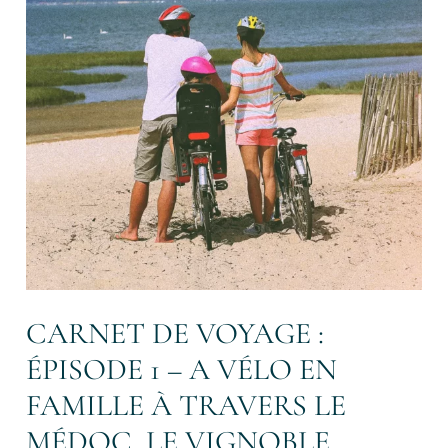
en
Famille
à
travers
le
Médoc,
le
Vignoble
Bordelais
et
la
Côte
Océane
CARNET DE VOYAGE :
ÉPISODE 1 – A VÉLO EN
FAMILLE À TRAVERS LE
MÉDOC, LE VIGNOBLE