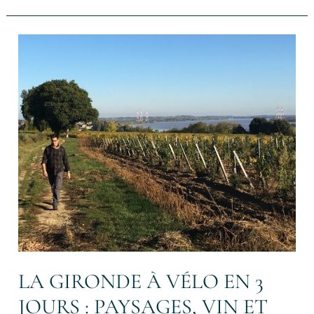
La
Gironde
à
vélo
en
3
jours
:
paysages,
vin
et
nature
LA GIRONDE À VÉLO EN 3
JOURS : PAYSAGES, VIN ET