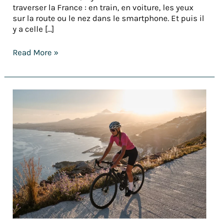
traverser la France : en train, en voiture, les yeux
sur la route ou le nez dans le smartphone. Et puis il
y a celle […]
Read More »
Découvrez
le
vélo
Gravel
:
l’aventure
tout-
terrain
pour
les
passionnés
de