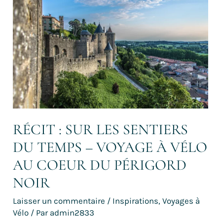
Sur
les
sentiers
du
Temps
–
Voyage
à
vélo
au
coeur
du
RÉCIT : SUR LES SENTIERS
Périgord
DU TEMPS – VOYAGE À VÉLO
Noir
AU COEUR DU PÉRIGORD
NOIR
Laisser un commentaire
/
Inspirations
,
Voyages à
Vélo
/ Par
admin2833