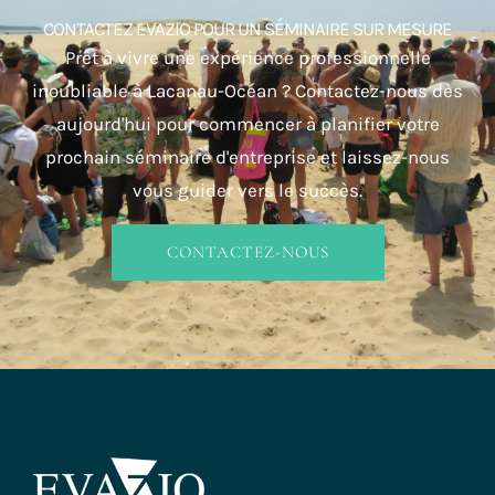
CONTACTEZ EVAZIO POUR UN SÉMINAIRE SUR MESURE
Prêt à vivre une expérience professionnelle
inoubliable à Lacanau-Océan ? Contactez-nous dès
aujourd'hui pour commencer à planifier votre
prochain séminaire d'entreprise et laissez-nous
vous guider vers le succès.
CONTACTEZ-NOUS