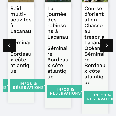
Raid
La
Course
multi-
journée
d’orient
activités
des
ation
à
robinso
Chasse
Lacanau
ns à
au
.
Lacanau
trésor à
Séminai
.
Lacanau
re
Séminai
Océan.
Bordeau
re
Séminai
x côte
Bordeau
re
atlantiq
x côte
Bordeau
ue
atlantiq
x côte
ue
atlantiq
ue
&
INFOS &
ONS
RÉSERVATIONS
INFOS &
RÉSERVATIONS
INFOS &
RÉSERVATION