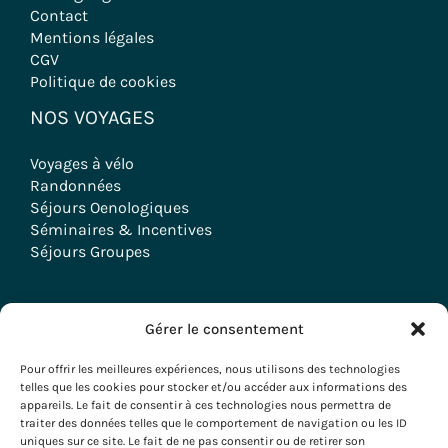
Contact
Mentions légales
CGV
Politique de cookies
NOS VOYAGES
Voyages à vélo
Randonnées
Séjours Oenologiques
Séminaires & Incentives
Séjours Groupes
Gérer le consentement
Copyright © 2026 Evazio
Pour offrir les meilleures expériences, nous utilisons des technologies
telles que les cookies pour stocker et/ou accéder aux informations des
appareils. Le fait de consentir à ces technologies nous permettra de
traiter des données telles que le comportement de navigation ou les ID
uniques sur ce site. Le fait de ne pas consentir ou de retirer son