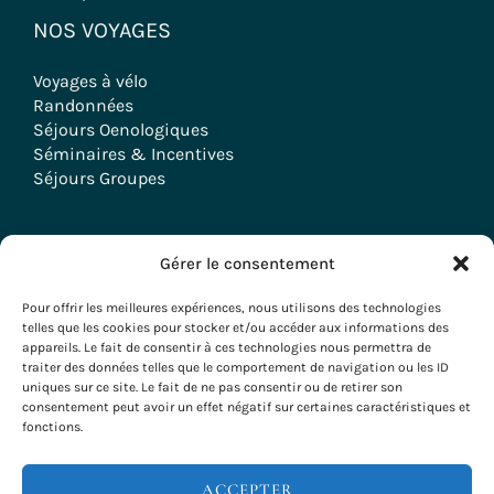
NOS VOYAGES
Voyages à vélo
Randonnées
Séjours Oenologiques
Séminaires & Incentives
Séjours Groupes
Gérer le consentement
Copyright © 2026 Evazio
Pour offrir les meilleures expériences, nous utilisons des technologies
telles que les cookies pour stocker et/ou accéder aux informations des
appareils. Le fait de consentir à ces technologies nous permettra de
traiter des données telles que le comportement de navigation ou les ID
uniques sur ce site. Le fait de ne pas consentir ou de retirer son
consentement peut avoir un effet négatif sur certaines caractéristiques et
fonctions.
ACCEPTER