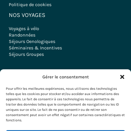
Politique de cookies
NOS VOYAGES
Voyages à vélo
Randonnées
Séjours Oenologiques
Séminaires & Incentives
Séjours Groupes
Gérer le consentement
Copyright © 2026 Evazio
Pour offrir les meilleures expériences, nous utilisons des technologies
telles que les cookies pour stocker et/ou accéder aux informations des
appareils. Le fait de consentir à ces technologies nous permettra de
traiter des données telles que le comportement de navigation ou les ID
uniques sur ce site. Le fait de ne pas consentir ou de retirer son
consentement peut avoir un effet négatif sur certaines caractéristiques et
fonctions.