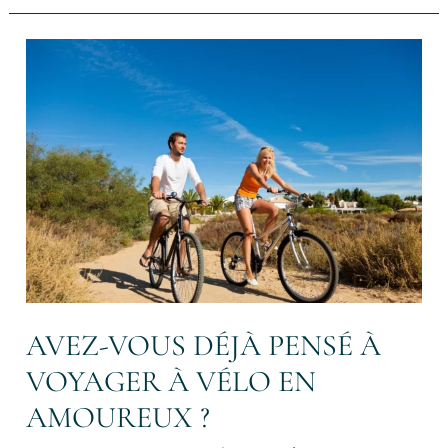
Avez-
vous
déjà
pensé
à
voyager
à
vélo
en
amoureux
?
AVEZ-VOUS DÉJÀ PENSÉ À
VOYAGER À VÉLO EN
AMOUREUX ?