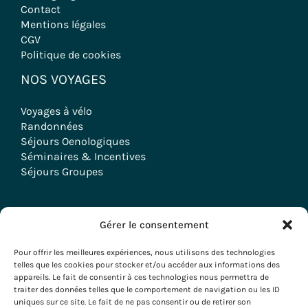
Contact
Mentions légales
CGV
Politique de cookies
NOS VOYAGES
Voyages à vélo
Randonnées
Séjours Oenologiques
Séminaires & Incentives
Séjours Groupes
Gérer le consentement
Copyright © 2026 Evazio
Pour offrir les meilleures expériences, nous utilisons des technologies
telles que les cookies pour stocker et/ou accéder aux informations des
appareils. Le fait de consentir à ces technologies nous permettra de
traiter des données telles que le comportement de navigation ou les ID
uniques sur ce site. Le fait de ne pas consentir ou de retirer son