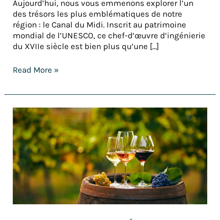
Aujourd’hui, nous vous emmenons explorer l’un
des trésors les plus emblématiques de notre
région : le Canal du Midi. Inscrit au patrimoine
mondial de l’UNESCO, ce chef-d’œuvre d’ingénierie
du XVIIe siècle est bien plus qu’une […]
Read More »
Comment
apprécier
les
vins
de
Bordeaux
comme
un
expert