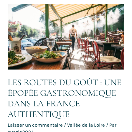
Les
routes
du
goût
:
une
épopée
gastronomique
dans
la
France
authentique
LES ROUTES DU GOÛT : UNE
ÉPOPÉE GASTRONOMIQUE
DANS LA FRANCE
AUTHENTIQUE
Laisser un commentaire
/
Vallée de la Loire
/ Par
evazio2024