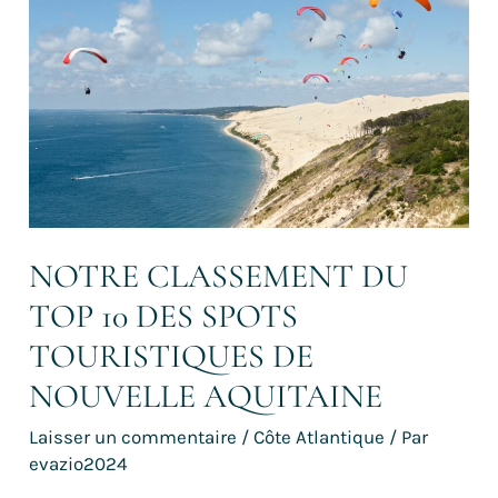
TOP
10
des
spots
touristiques
de
Nouvelle
Aquitaine
NOTRE CLASSEMENT DU
TOP 10 DES SPOTS
TOURISTIQUES DE
NOUVELLE AQUITAINE
Laisser un commentaire
/
Côte Atlantique
/ Par
evazio2024