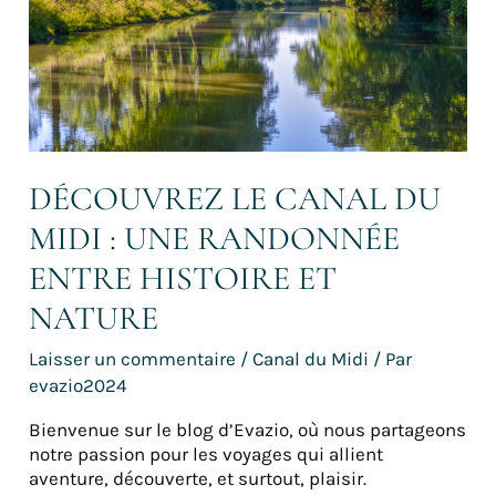
une
randonnée
entre
Histoire
et
Nature
DÉCOUVREZ LE CANAL DU
MIDI : UNE RANDONNÉE
ENTRE HISTOIRE ET
NATURE
Laisser un commentaire
/
Canal du Midi
/ Par
evazio2024
Bienvenue sur le blog d’Evazio, où nous partageons
notre passion pour les voyages qui allient
aventure, découverte, et surtout, plaisir.