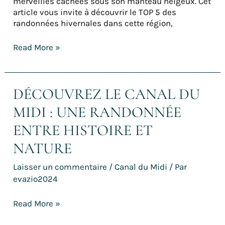
merveilles cachées sous son manteau neigeux. Cet
article vous invite à découvrir le TOP 5 des
randonnées hivernales dans cette région,
Read More »
DÉCOUVREZ LE CANAL DU
Découvrez
le
MIDI : UNE RANDONNÉE
Canal
du
ENTRE HISTOIRE ET
Midi
NATURE
:
une
Laisser un commentaire
/
Canal du Midi
/ Par
randonnée
entre
evazio2024
Histoire
et
Read More »
Nature