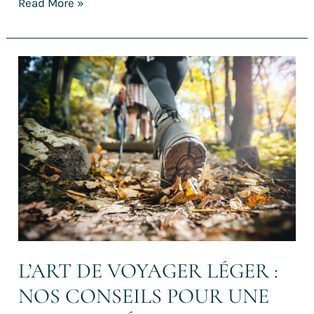
Read More »
L’art
de
voyager
léger :
nos
conseils
pour
une
randonnée
minimaliste
L’ART DE VOYAGER LÉGER :
NOS CONSEILS POUR UNE