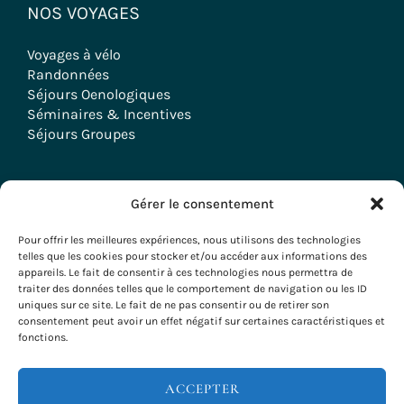
NOS VOYAGES
Voyages à vélo
Randonnées
Séjours Oenologiques
Séminaires & Incentives
Séjours Groupes
Gérer le consentement
Copyright © 2026 Evazio
Pour offrir les meilleures expériences, nous utilisons des technologies
telles que les cookies pour stocker et/ou accéder aux informations des
appareils. Le fait de consentir à ces technologies nous permettra de
traiter des données telles que le comportement de navigation ou les ID
uniques sur ce site. Le fait de ne pas consentir ou de retirer son
consentement peut avoir un effet négatif sur certaines caractéristiques et
fonctions.
ACCEPTER