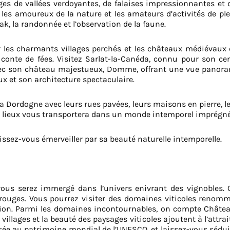
es de vallées verdoyantes, de falaises impressionnantes et de
 les amoureux de la nature et les amateurs d’activités de pl
ak, la randonnée et l’observation de la faune.
 les charmants villages perchés et les châteaux médiévaux 
onte de fées. Visitez Sarlat-la-Canéda, connu pour son cent
vec son château majestueux, Domme, offrant une vue panoram
ux et son architecture spectaculaire.
 la Dordogne avec leurs rues pavées, leurs maisons en pierre, 
 lieux vous transportera dans un monde intemporel imprégné 
aissez-vous émerveiller par sa beauté naturelle intemporelle.
ous serez immergé dans l’univers enivrant des vignobles. C
s rouges. Vous pourrez visiter des domaines viticoles renomm
cation. Parmi les domaines incontournables, on compte Chât
illages et la beauté des paysages viticoles ajoutent à l’attrait
ée au patrimoine mondial de l’UNESCO, et laissez-vous séduire