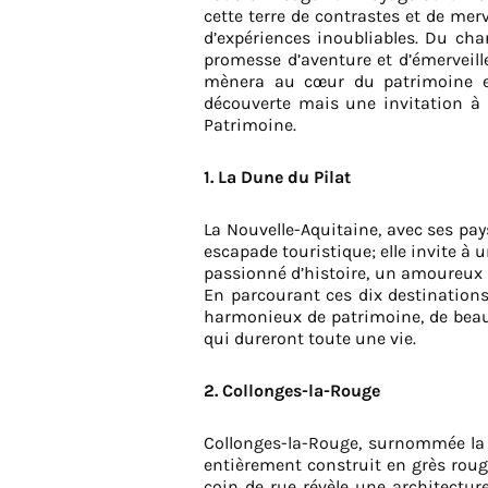
cette terre de contrastes et de merv
d’expériences inoubliables. Du cha
promesse d’aventure et d’émerveill
mènera au cœur du patrimoine et 
découverte mais une invitation à 
Patrimoine.
1. La Dune du Pilat
La Nouvelle-Aquitaine, avec ses pays
escapade touristique; elle invite 
passionné d’histoire, un amoureux de
En parcourant ces dix destinations
harmonieux de patrimoine, de beauté
qui dureront toute une vie.
2. Collonges-la-Rouge
Collonges-la-Rouge, surnommée la «
entièrement construit en grès roug
coin de rue révèle une architectur