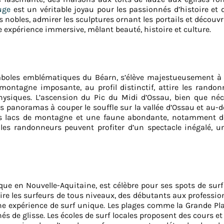
uge
est un véritable joyau pour les passionnés d’histoire et d
nobles, admirer les sculptures ornant les portails et découvrir
e expérience immersive, mêlant beauté, histoire et culture.
mboles emblématiques du Béarn, s’élève majestueusement à
 montagne imposante, au profil distinctif, attire les randon
hysiques. L’ascension du Pic du Midi d’Ossau, bien que néce
panoramas à couper le souffle sur la vallée d’Ossau et au-del
es lacs de montagne et une faune abondante, notamment de
es randonneurs peuvent profiter d’un spectacle inégalé, u
tique en Nouvelle-Aquitaine, est célèbre pour ses spots de sur
ttire les surfeurs de tous niveaux, des débutants aux professio
une expérience de surf unique. Les plages comme la Grande Pl
és de glisse. Les écoles de surf locales proposent des cours 