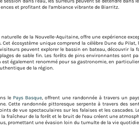
une session dans l’eau, les surfeurs peuvent se détendre dans 
ences et profitant de l’ambiance vibrante de Biarritz.
 naturelle de la Nouvelle-Aquitaine, offre une expérience ex
. Cet écosystème unique comprend la célèbre Dune du Pilat, le
 visiteurs peuvent explorer le bassin en bateau, découvrir la
 plages de sable fin. Les forêts de pins environnantes sont p
n est également renommé pour sa gastronomie, en particulier s
uthentique de la région.
ans le
Pays Basque
, offrent une randonnée à travers un pays
ine. Cette randonnée pittoresque serpente à travers des sent
ints de vue spectaculaires sur les falaises et les cascades.
 fraîcheur de la forêt et le bruit de l’eau créent une atmosp
ous, promettant une évasion loin du tumulte de la vie quotidi