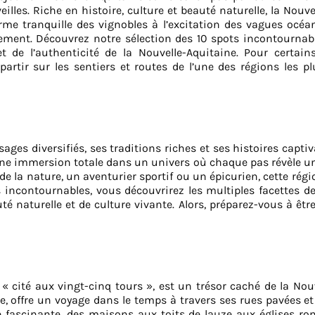
eilles. Riche en histoire, culture et beauté naturelle, la No
rme tranquille des vignobles à l’excitation des vagues océ
ement. Découvrez notre sélection des 10 spots incontournabl
de l’authenticité de la Nouvelle-Aquitaine. Pour certains
partir sur les sentiers et routes de l’une des régions les 
ages diversifiés, ses traditions riches et ses histoires capti
à une immersion totale dans un univers où chaque pas révèle u
 la nature, un aventurier sportif ou un épicurien, cette régi
 incontournables, vous découvrirez les multiples facettes d
 naturelle et de culture vivante. Alors, préparez-vous à être
 cité aux vingt-cinq tours », est un trésor caché de la Nouve
e, offre un voyage dans le temps à travers ses rues pavées e
e fascinante, des maisons aux toits de lauze aux églises r