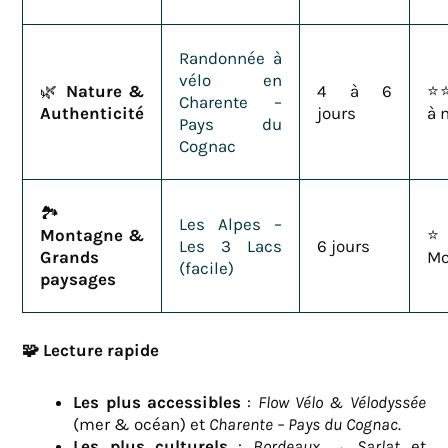
Randonnée à
vélo en
🌿
Nature &
4 à 6
⭐⭐
Charente –
Authenticité
jours
à 
Pays du
Cognac
🏞️
Les Alpes –
Montagne &
Les 3 Lacs
6 jours
Grands
Mo
(facile)
paysages
🧩
Lecture rapide
Les plus accessibles
:
Flow Vélo & Vélodyssée
(mer & océan) et
Charente – Pays du Cognac
.
Les plus culturels
:
Bordeaux
→
Sarlat
et