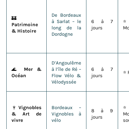
De Bordeaux
🏰
à Sarlat – le
6 à 7
Patrimoine
long de la
jours
Mo
& Histoire
Dordogne
D’Angoulême
🌊
Mer &
à l’île de Ré –
6 à 7
⭐ 
Océan
Flow Vélo &
jours
Vélodyssée
🍷
Vignobles
Bordeaux –
8 à 9
& Art de
Vignobles à
Mo
jours
vivre
vélo
so