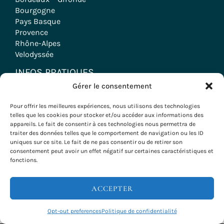
Bourgogne
Pays Basque
Provence
Rhône-Alpes
Velodyssée
INFOS PRATIQUES
Gérer le consentement
A propos
FAQ
Pour offrir les meilleures expériences, nous utilisons des technologies
telles que les cookies pour stocker et/ou accéder aux informations des
Témoignages
appareils. Le fait de consentir à ces technologies nous permettra de
Contact
traiter des données telles que le comportement de navigation ou les ID
Mentions légales
uniques sur ce site. Le fait de ne pas consentir ou de retirer son
CGV
consentement peut avoir un effet négatif sur certaines caractéristiques et
fonctions.
Politique de cookies
NOS VOYAGES
ACCEPTER
Voyages à vélo
INFOS & RÉSERVATIONS
Opt-out preferences
Politique de confidentialité
Randonnées