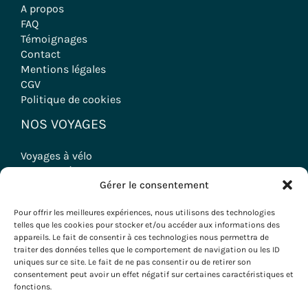
A propos
FAQ
Témoignages
Contact
Mentions légales
CGV
Politique de cookies
NOS VOYAGES
Voyages à vélo
Randonnées
Gérer le consentement
Séjours Oenologiques
Séminaires & Incentives
Pour offrir les meilleures expériences, nous utilisons des technologies
Séjours Groupes
telles que les cookies pour stocker et/ou accéder aux informations des
appareils. Le fait de consentir à ces technologies nous permettra de
traiter des données telles que le comportement de navigation ou les ID
uniques sur ce site. Le fait de ne pas consentir ou de retirer son
consentement peut avoir un effet négatif sur certaines caractéristiques et
Copyright © 2026 Evazio
fonctions.