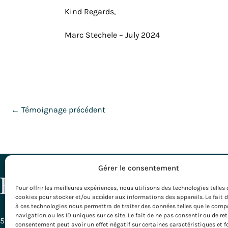
Kind Regards,
Marc Stechele – July 2024
←
Témoignage précédent
Gérer le consentement
NOS DESTI
Pour offrir les meilleures expériences, nous utilisons des technologies telles 
cookies pour stocker et/ou accéder aux informations des appareils. Le fait 
Toutes nos D
à ces technologies nous permettra de traiter des données telles que le com
Bordeaux – G
navigation ou les ID uniques sur ce site. Le fait de ne pas consentir ou de ret
Bourgogne
58, Rue Ferrère
consentement peut avoir un effet négatif sur certaines caractéristiques et f