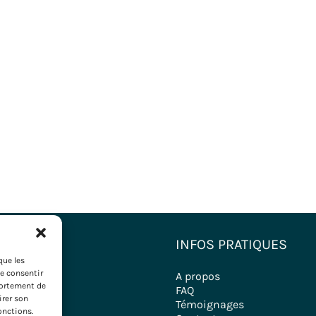
NATIONS
INFOS PRATIQUES
que les
de consentir
estinations
A propos
portement de
ironde
FAQ
irer son
Témoignages
onctions.