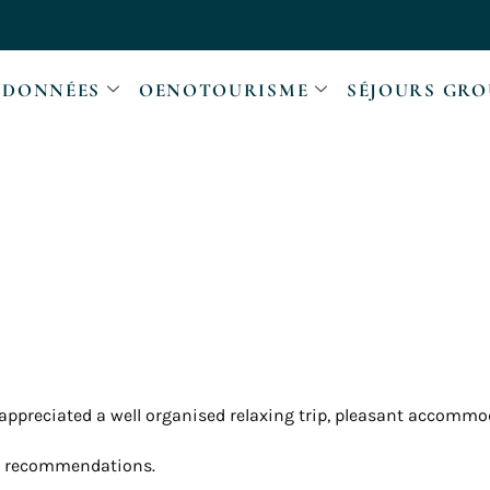
DONNÉES
OENOTOURISME
SÉJOURS GRO
ppreciated a well organised relaxing trip, pleasant accommodat
nt recommendations.