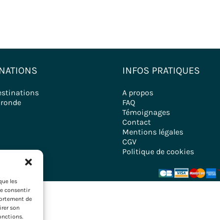
NATIONS
INFOS PRATIQUES
estinations
A propos
ironde
FAQ
Témoignages
Contact
Mentions légales
CGV
Politique de cookies
que les
de consentir
portement de
irer son
onctions.