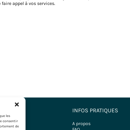
faire appel à vos services.
NATIONS
INFOS PRATIQUES
que les
de consentir
estinations
A propos
portement de
ironde
FAQ