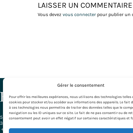
LAISSER UN COMMENTAIRE
Vous devez
vous connecter
pour publier un
Gérer le consentement
NOS DESTI
Pour offrir les meilleures expériences, nous utilisons des technologies telles 
cookies pour stocker et/ou accéder aux informations des appareils. Le fait 
Toutes nos D
à ces technologies nous permettra de traiter des données telles que le com
Bordeaux – G
navigation ou les ID uniques sur ce site. Le fait de ne pas consentir ou de ret
Bourgogne
58, Rue Ferrère
consentement peut avoir un effet négatif sur certaines caractéristiques et f
Pays Basque
33000 Bordeaux - France
Provence
+ 33 (0)5 56 79 25 05