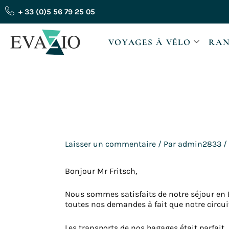
Aller
+ 33 (0)5 56 79 25 05
au
contenu
VOYAGES À VÉLO
RAN
Laisser un commentaire
/ Par
admin2833
/
Bonjour Mr Fritsch,
Nous sommes satisfaits de notre séjour en B
toutes nos demandes à fait que notre circu
Les transports de nos bagages était parfait.