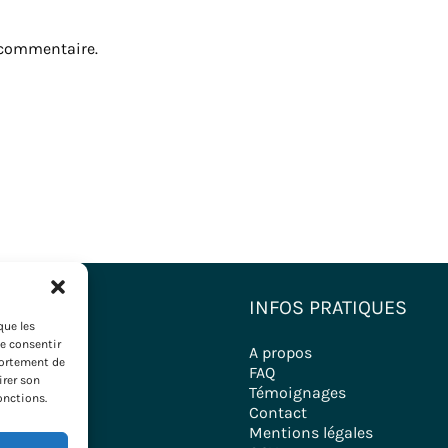
 commentaire.
NATIONS
INFOS PRATIQUES
que les
de consentir
estinations
A propos
portement de
ironde
FAQ
irer son
Témoignages
onctions.
Contact
Mentions légales