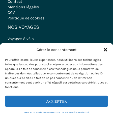
Contact
Mentions légales
CGV
Politique de cookies
NOS VOYAGES
Voyages à vélo
Randonnées
Gérer le consentement
Séjours Oenologiques
Séminaires & Incentives
Pour offrir les meilleures expériences, nous utilisons des technologies
Séjours Groupes
telles que les cookies pour stocker et/ou accéder aux informations des
appareils. Le fait de consentir à ces technologies nous permettra de
traiter des données telles que le comportement de navigation ou les ID
uniques sur ce site. Le fait de ne pas consentir ou de retirer son
consentement peut avoir un effet négatif sur certaines caractéristiques et
Copyright © 2026 Evazio
fonctions.
ACCEPTER
Opt-out preferences
Politique de confidentialité