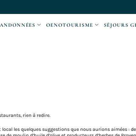
ANDONNÉES
OENOTOURISME
SÉJOURS G
taurants, rien à redire.
 local les quelques suggestions que nous aurions aimées : de
se de moulin d’huile d’olive et producteurs d’herbes de Proven