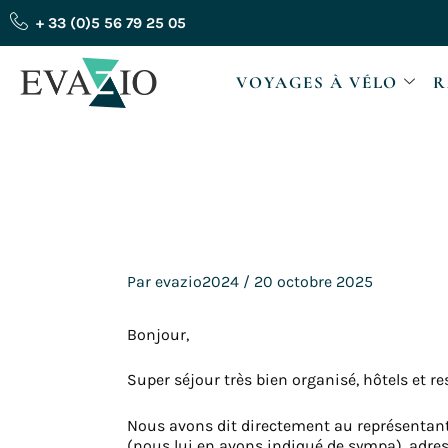
Aller
+ 33 (0)5 56 79 25 05
au
contenu
VOYAGES À VÉLO
R
Par
evazio2024
/
20 octobre 2025
Bonjour,
Super séjour très bien organisé, hôtels et res
Nous avons dit directement au représentant
(nous lui en avons indiqué de sympa), adres