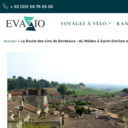
Aller
+ 33 (0)5 56 79 25 05
au
contenu
VOYAGES À VÉLO
RAN
Accueil
»
La Route des vins de Bordeaux : du Médoc à Saint-émilion e