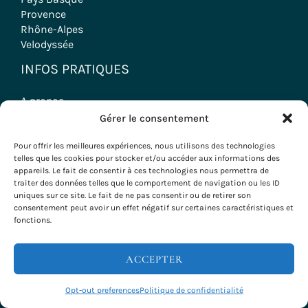
Provence
Rhône-Alpes
Velodyssée
INFOS PRATIQUES
A propos
FAQ
Gérer le consentement
Témoignages
Contact
Pour offrir les meilleures expériences, nous utilisons des technologies
telles que les cookies pour stocker et/ou accéder aux informations des
Mentions légales
appareils. Le fait de consentir à ces technologies nous permettra de
CGV
traiter des données telles que le comportement de navigation ou les ID
Politique de cookies
uniques sur ce site. Le fait de ne pas consentir ou de retirer son
consentement peut avoir un effet négatif sur certaines caractéristiques et
NOS VOYAGES
fonctions.
Voyages à vélo
ACCEPTER
Randonnées
Séjours Oenologiques
Opt-out preferences
Politique de confidentialité
Séminaires & Incentives