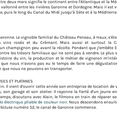
 deux mers signifie le continent entre l’Atlantique et la Méd
vallonné entre les rivières Garonne et Dordogne. Mais il est v
, puis le long du Canal du Midi jusqu’à Sète et à la Méditerra
neronne. Le vignoble familial du Château Peneau, à Haux, s’ét
s vins rosés et du Crémant. Mais aussi et surtout la Ca
un champignon peu avant la récolte. Pendant que j’embête E
ntre les trésors familiaux qui ne sont pas à vendre. Le plus v
histoire du vin, la production et le métier de vigneron m’i
 que nous n’avons pas eu le temps de faire une dégustati
in que nous ne pouvons en transporter.
USES ET PLATANES
. Il vient d’ouvrir cette année son entreprise de location de v
, son garage et son atelier. Il rayonne la fierté d’un jeune e
mps, discutons avec Alain, le filmons en train de réparer s
lo électrique pliable de couleur noir
. Nous descendons ensuite
 l’écluse numéro 52, le canal de Garonne commence.