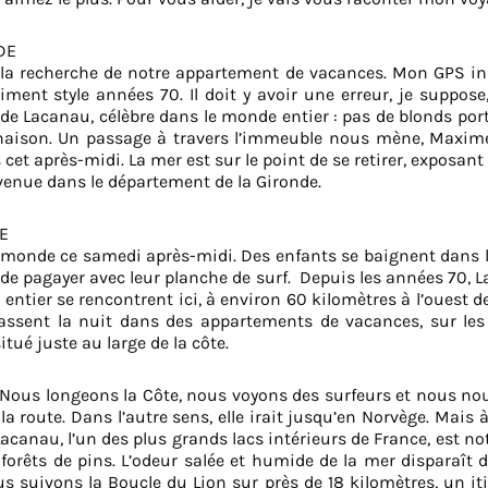
DE
la recherche de notre appartement de vacances. Mon GPS i
ent style années 70. Il doit y avoir une erreur, je suppos
e Lacanau, célèbre dans le monde entier : pas de blonds porta
aison. Un passage à travers l’immeuble nous mène, Maxime et
s cet après-midi. La mer est sur le point de se retirer, exposa
enue dans le département de la Gironde.
E
de monde ce samedi après-midi. Des enfants se baignent dans 
t de pagayer avec leur planche de surf. Depuis les années 7
entier se rencontrent ici, à environ 60 kilomètres à l’ouest 
passent la nuit dans des appartements de vacances, sur l
tué juste au large de la côte.
 Nous longeons la Côte, nous voyons des surfeurs et nous nous
la route. Dans l’autre sens, elle irait jusqu’en Norvège. Ma
e Lacanau, l’un des plus grands lacs intérieurs de France, est 
s forêts de pins. L’odeur salée et humide de la mer disparaît
s suivons la Boucle du Lion sur près de 18 kilomètres, un iti