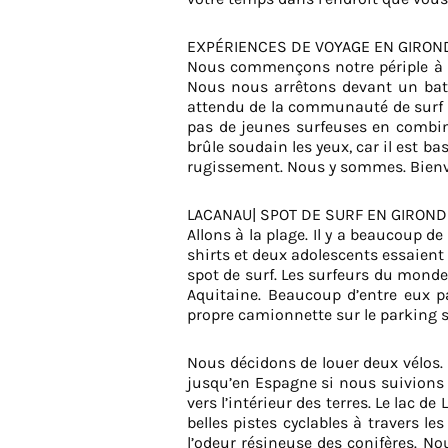
EXPÉRIENCES DE VOYAGE EN GIRON
Nous commençons notre périple à 
Nous nous arrêtons devant un batim
attendu de la communauté de surf d
pas de jeunes surfeuses en combin
brûle soudain les yeux, car il est ba
rugissement. Nous y sommes. Bienv
LACANAU| SPOT DE SURF EN GIROND
Allons à la plage. Il y a beaucoup 
shirts et deux adolescents essaien
spot de surf. Les surfeurs du monde 
Aquitaine. Beaucoup d’entre eux 
propre camionnette sur le parking si
Nous décidons de louer deux vélos.
jusqu’en Espagne si nous suivions 
vers l’intérieur des terres. Le lac d
belles pistes cyclables à travers le
l’odeur résineuse des conifères. Nou