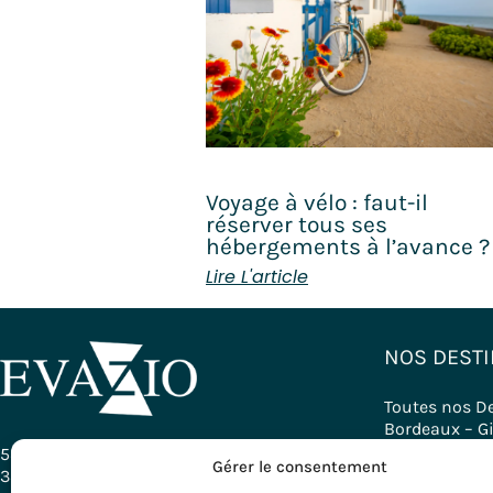
Voyage à vélo : faut-il
réserver tous ses
hébergements à l’avance ?
Lire L'article
NOS DESTI
Toutes nos D
Bordeaux – G
Bourgogne
58, Rue Ferrère
Gérer le consentement
Pays Basque
33000 Bordeaux - France