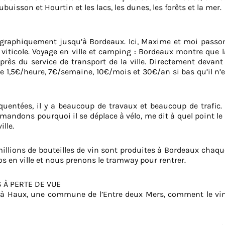
isson et Hourtin et les lacs, les dunes, les forêts et la mer.
graphiquement jusqu’à Bordeaux. Ici, Maxime et moi passon
e viticole. Voyage en ville et camping : Bordeaux montre que l
près du service de transport de la ville. Directement devant
de 1,5€/heure, 7€/semaine, 10€/mois et 30€/an si bas qu’il n’
équentées, il y a beaucoup de travaux et beaucoup de trafic
andons pourquoi il se déplace à vélo, me dit à quel point le v
lle.
millions de bouteilles de vin sont produites à Bordeaux chaqu
élos en ville et nous prenons le tramway pour rentrer.
 À PERTE DE VUE
 à Haux, une commune de l’Entre deux Mers, comment le vin e