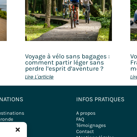
Voyage à vélo sans bagages :
Vo
comment partir léger sans
Fr
perdre l’esprit d’aventure ?
mo
Lire L'article
Lir
NATIONS
INFOS PRATIQUES
estinations
A propos
ironde
FAQ
Témoignages
Contact