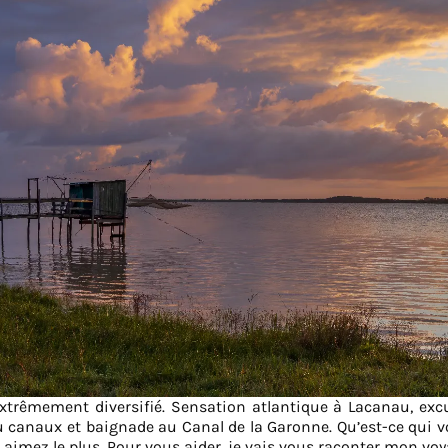
xtrêmement diversifié. Sensation atlantique à Lacanau, excur
 canaux et baignade au Canal de la Garonne. Qu’est-ce qui vo
 aimez le plus. Pour vous aider, je vais vous raconter mon voy