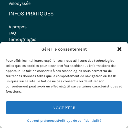
Velodyssée
INFOS PRATIQUES
A propos
FAQ
Témoignages
Contact
Gérer le consentement
Mentions légales
CGV
Pour offrir les meilleures expériences, nous utilisons des technologies
Politique de cookies
telles que les cookies pour stocker et/ou accéder aux informations des
appareils. Le fait de consentir à ces technologies nous permettra de
NOS VOYAGES
traiter des données telles que le comportement de navigation ou les ID
uniques sur ce site. Le fait de ne pas consentir ou de retirer son
consentement peut avoir un effet négatif sur certaines caractéristiques et
Voyages à vélo
fonctions.
Randonnées
Séjours Oenologiques
Séminaires & Incentives
ACCEPTER
Séjours Groupes
INFOS & RÉSERVATIONS
Opt-out preferences
Politique de confidentialité