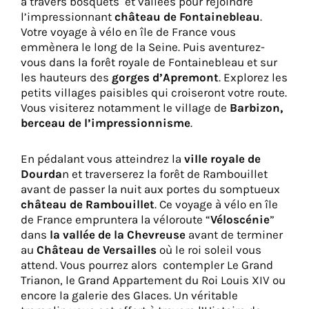
à travers bosquets et vallées pour rejoindre
l’impressionnant
château de Fontainebleau
.
Votre voyage à vélo en île de France vous
emmènera le long de la Seine. Puis aventurez-
vous dans la forêt royale de Fontainebleau et sur
les hauteurs des
gorges d’Apremont
. Explorez les
petits villages paisibles qui croiseront votre route.
Vous visiterez notamment le village de
Barbizon,
berceau de l’impressionnisme
.
En pédalant vous atteindrez la
ville royale de
Dourda
n et traverserez la forêt de Rambouillet
avant de passer la nuit aux portes du somptueux
château de Rambouillet
. Ce voyage à vélo en île
de France empruntera la véloroute “
Véloscénie
”
dans
la vallée de la Chevreuse
avant de terminer
au
Château de Versailles
où le roi soleil vous
attend. Vous pourrez alors contempler Le Grand
Trianon, le Grand Appartement du Roi Louis XIV ou
encore la galerie des Glaces. Un véritable