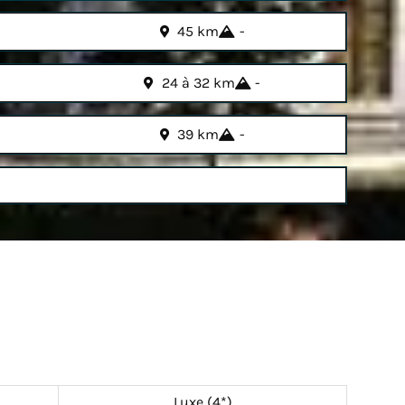
45 km
-
24 à 32 km
-
39 km
-
Luxe (4*)