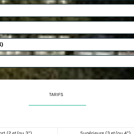
l)
TARIFS
rt (2 et/ou 3*)
Supérieure (3 et/ou 4*)