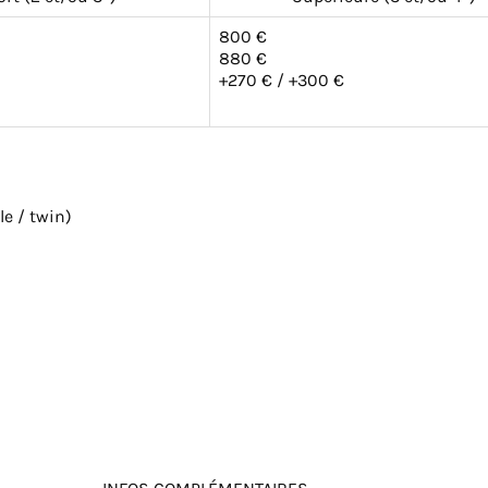
800 €
880 €
+270 € / +300 €
e / twin)