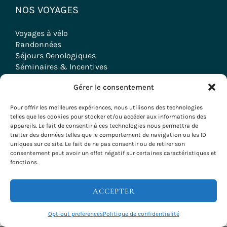
NOS VOYAGES
Voyages à vélo
Randonnées
Séjours Oenologiques
Séminaires & Incentives
Séjours Groupes
Gérer le consentement
Pour offrir les meilleures expériences, nous utilisons des technologies
telles que les cookies pour stocker et/ou accéder aux informations des
Copyright © 2026 Evazio
appareils. Le fait de consentir à ces technologies nous permettra de
traiter des données telles que le comportement de navigation ou les ID
uniques sur ce site. Le fait de ne pas consentir ou de retirer son
consentement peut avoir un effet négatif sur certaines caractéristiques et
fonctions.
ACCEPTER
INFOS & RÉSERVATIONS
Opt-out preferences
Politique de confidentialité