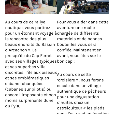
Au cours de ce rallye
Pour vous aider dans cette
nautique, vous partirez
aventure une malle
pour un étonnant voyage à
chargée de différents
la rencontre des plus
matériels et de bonnes
beaux endroits du Bassin
bouteilles vous sera
d’Arcachon ». La
confiée. Maintenant en
presqu’île du Cap Ferret
avant, vous êtes sur le
avec ses villages typiques
bon cap !
et ses superbes villa
discrètes, l’île aux oiseaux
Au cours de cette
et ses emblématiques
‘croisière », nous ferons
cabane tchanquées
escale dans un village
(cabanes sur pilotis) ou
authentique de pêcheurs
encore l’imposante et non
pour une dégustation
moins surprenante dune
d’huîtes chez un
du Pyla.
ostréiculteur « les pieds
dans l’eau » et en fonction