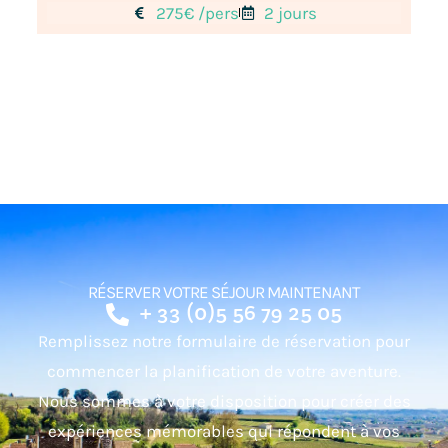
275€ /pers
2 jours
RÉSERVER VOTRE SÉJOUR MAINTENANT
+ 33 (0)5 56 79 25 05
Remplissez notre formulaire de réservation pour
commencer la planification de votre aventure.
Nous sommes à votre disposition pour créer des
expériences mémorables qui répondent à vos