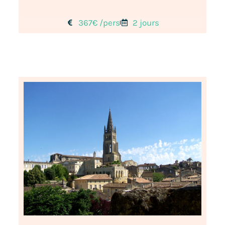
367€ /pers
2 jours