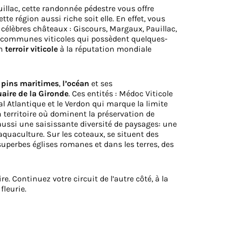
uillac, cette randonnée pédestre vous offre
te région aussi riche soit elle. En effet, vous
 célèbres châteaux : Giscours, Margaux, Pauillac,
es communes viticoles qui possèdent quelques-
un
terroir viticole
à la réputation mondiale
s
pins maritimes
,
l’océan
et ses
uaire de la Gironde
. Ces entités : Médoc Viticole
al Atlantique et le Verdon qui marque la limite
n territoire où dominent la préservation de
aussi une saisissante diversité de paysages: une
aquaculture. Sur les coteaux, se situent des
 superbes églises romanes et dans les terres, des
e. Continuez votre circuit de l’autre côté, à la
fleurie.