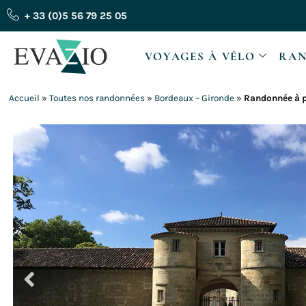
Aller
+ 33 (0)5 56 79 25 05
au
contenu
VOYAGES À VÉLO
RAN
Accueil
»
Toutes nos randonnées
»
Bordeaux – Gironde
»
Randonnée à p