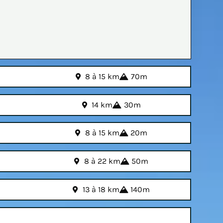
8 à 15 km
70m
14 km
30m
8 à 15 km
20m
8 à 22 km
50m
13 à 18 km
140m