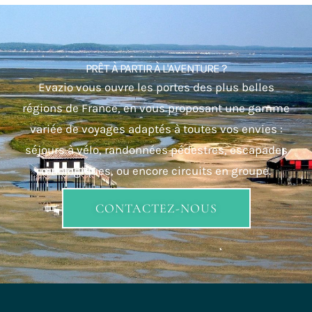
PRÊT À PARTIR À L'AVENTURE ?
Evazio vous ouvre les portes des plus belles
régions de France, en vous proposant une gamme
variée de voyages adaptés à toutes vos envies :
séjours à vélo, randonnées pédestres, escapades
œnologiques, ou encore circuits en groupe.
CONTACTEZ-NOUS