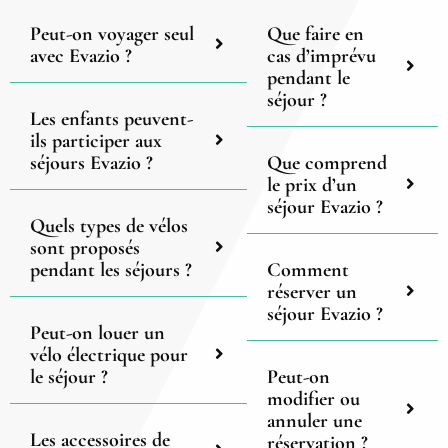
Peut-on voyager seul
Que faire en
avec Evazio ?
cas d’imprévu
pendant le
séjour ?
Les enfants peuvent-
ils participer aux
séjours Evazio ?
Que comprend
le prix d’un
séjour Evazio ?
Quels types de vélos
sont proposés
pendant les séjours ?
Comment
réserver un
séjour Evazio ?
Peut-on louer un
vélo électrique pour
le séjour ?
Peut-on
modifier ou
annuler une
Les accessoires de
réservation ?