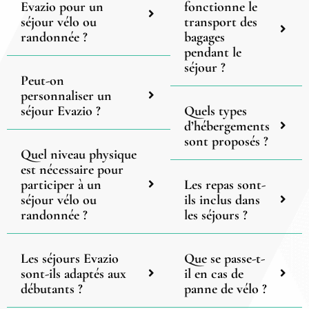
Evazio pour un
fonctionne le
séjour vélo ou
transport des
randonnée ?
bagages
pendant le
séjour ?
Peut-on
personnaliser un
séjour Evazio ?
Quels types
d’hébergements
sont proposés ?
Quel niveau physique
est nécessaire pour
participer à un
Les repas sont-
séjour vélo ou
ils inclus dans
randonnée ?
les séjours ?
Les séjours Evazio
Que se passe-t-
sont-ils adaptés aux
il en cas de
débutants ?
panne de vélo ?