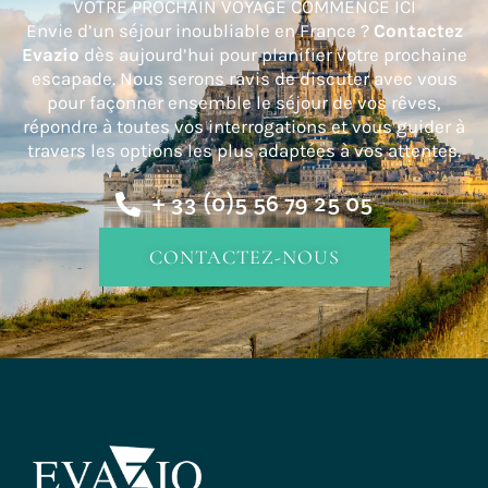
VOTRE PROCHAIN VOYAGE COMMENCE ICI
Envie d’un séjour inoubliable en France ?
Contactez
Evazio
dès aujourd’hui pour planifier votre prochaine
escapade. Nous serons ravis de discuter avec vous
pour façonner ensemble le séjour de vos rêves,
répondre à toutes vos interrogations et vous guider à
travers les options les plus adaptées à vos attentes.
+ 33 (0)5 56 79 25 05
CONTACTEZ-NOUS