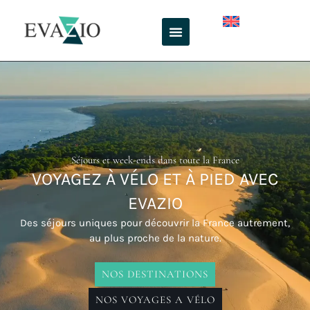
Aller
au
contenu
Séjours et week-ends dans toute la France
VOYAGEZ À VÉLO ET À PIED AVEC
EVAZIO
Des séjours uniques pour découvrir la France autrement,
au plus proche de la nature.
NOS DESTINATIONS
NOS VOYAGES A VÉLO